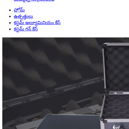
హోమ్
ఉత్పత్తులు
కస్టమ్ అల్యూమినియం కేస్
కస్టమ్ గన్ కేస్