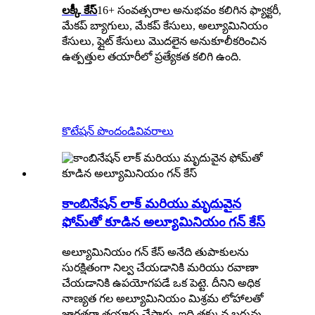
లక్కీ కేస్
16+ సంవత్సరాల అనుభవం కలిగిన ఫ్యాక్టరీ,
మేకప్ బ్యాగులు, మేకప్ కేసులు, అల్యూమినియం
కేసులు, ఫ్లైట్ కేసులు మొదలైన అనుకూలీకరించిన
ఉత్పత్తుల తయారీలో ప్రత్యేకత కలిగి ఉంది.
కొటేషన్ పొందండి
వివరాలు
కాంబినేషన్ లాక్ మరియు మృదువైన
ఫోమ్‌తో కూడిన అల్యూమినియం గన్ కేస్
అల్యూమినియం గన్ కేస్ అనేది తుపాకులను
సురక్షితంగా నిల్వ చేయడానికి మరియు రవాణా
చేయడానికి ఉపయోగపడే ఒక పెట్టె. దీనిని అధిక
నాణ్యత గల అల్యూమినియం మిశ్రమ లోహాలతో
జాగ్రత్తగా తయారు చేస్తారు. ఇది తక్కువ బరువు,