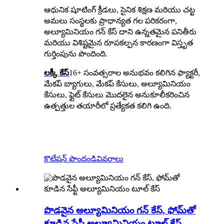
ఆధునిక షూటింగ్ క్రీడలు, సైనిక శిక్షణ మరియు చట్ట
అమలు సంస్థలకు ప్రాధాన్యత గల పరికరంగా,
అల్యూమినియం గన్ కేస్ దాని ఉన్నతమైన పనితీరు
మరియు విశిష్టమైన రూపకల్పన కారణంగా విస్తృత
గుర్తింపును పొందింది.
లక్కీ కేస్
16+ సంవత్సరాల అనుభవం కలిగిన ఫ్యాక్టరీ,
మేకప్ బ్యాగులు, మేకప్ కేసులు, అల్యూమినియం
కేసులు, ఫ్లైట్ కేసులు మొదలైన అనుకూలీకరించిన
ఉత్పత్తుల తయారీలో ప్రత్యేకత కలిగి ఉంది.
కొటేషన్ పొందండి
వివరాలు
పొడవైన అల్యూమినియం గన్ కేస్, ఫోమ్‌తో
కూడిన సేఫ్టీ అల్యూమినియం టూల్ కేస్