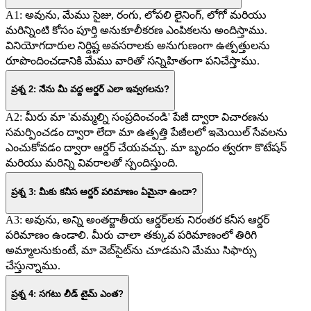
A1: అవును, మేము సైజు, రంగు, లోపలి లైనింగ్, లోగో మరియు
మరిన్నింటి కోసం పూర్తి అనుకూలీకరణ ఎంపికలను అందిస్తాము.
వినియోగదారుల నిర్దిష్ట అవసరాలకు అనుగుణంగా ఉత్పత్తులను
రూపొందించడానికి మేము వారితో సన్నిహితంగా పనిచేస్తాము.
ప్రశ్న 2: నేను మీ వద్ద ఆర్డర్ ఎలా ఇవ్వగలను?
A2: మీరు మా 'మమ్మల్ని సంప్రదించండి' పేజీ ద్వారా విచారణను
సమర్పించడం ద్వారా లేదా మా ఉత్పత్తి పేజీలలో ఇమెయిల్ సేవలను
ఎంచుకోవడం ద్వారా ఆర్డర్ చేయవచ్చు. మా బృందం త్వరగా కొటేషన్
మరియు మరిన్ని వివరాలతో స్పందిస్తుంది.
ప్రశ్న 3: మీకు కనీస ఆర్డర్ పరిమాణం ఏమైనా ఉందా?
A3: అవును, అన్ని అంతర్జాతీయ ఆర్డర్‌లకు నిరంతర కనీస ఆర్డర్
పరిమాణం ఉండాలి. మీరు చాలా తక్కువ పరిమాణంలో తిరిగి
అమ్మాలనుకుంటే, మా వెబ్‌సైట్‌ను చూడమని మేము సిఫార్సు
చేస్తున్నాము.
ప్రశ్న 4: సగటు లీడ్ టైమ్ ఎంత?