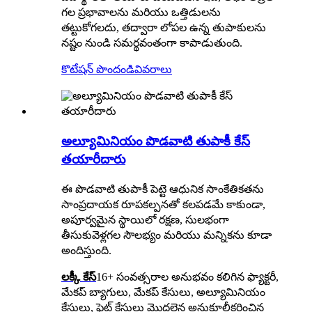
గల ప్రభావాలను మరియు ఒత్తిడులను
తట్టుకోగలదు, తద్వారా లోపల ఉన్న తుపాకులను
నష్టం నుండి సమర్థవంతంగా కాపాడుతుంది.
కొటేషన్ పొందండి
వివరాలు
అల్యూమినియం పొడవాటి తుపాకీ కేస్
తయారీదారు
ఈ పొడవాటి తుపాకీ పెట్టె ఆధునిక సాంకేతికతను
సాంప్రదాయక రూపకల్పనతో కలపడమే కాకుండా,
అపూర్వమైన స్థాయిలో రక్షణ, సులభంగా
తీసుకువెళ్లగల సౌలభ్యం మరియు మన్నికను కూడా
అందిస్తుంది.
లక్కీ కేస్
16+ సంవత్సరాల అనుభవం కలిగిన ఫ్యాక్టరీ,
మేకప్ బ్యాగులు, మేకప్ కేసులు, అల్యూమినియం
కేసులు, ఫ్లైట్ కేసులు మొదలైన అనుకూలీకరించిన