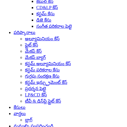
కేబుల్ కేస్
CD&LP కేస్
కస్టమ్ కేసు
డిజె కేసు
సంగీత పరికరాల పెట్టె
పరిష్కారాలు
అల్యూమినియం కేస్
ఫ్లైట్ కేస్
మేకప్ కేస్
మేకప్ బ్యాగ్
కస్టమ్ అల్యూమినియం కేస్
కస్టమ్ పరికరాల కేసు
గుర్రపు సంరక్షణ కేసు
కస్టమ్ ఇన్స్ట్రుమెంట్ కేస్
ప్రదర్శన పెట్టె
LP&CD కేస్
టీవీ & డిస్‌ప్లే ఫ్లైట్ కేస్
కేసులు
వార్తలు
బ్లాగ్
మమ్మల్ని సంప్రదించండి