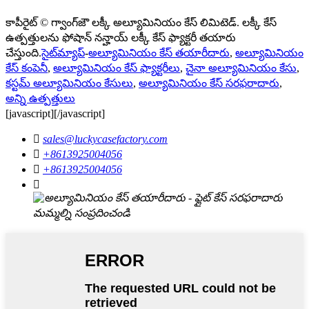
కాపీరైట్ © గ్వాంగ్‌జౌ లక్కీ అల్యూమినియం కేస్ లిమిటెడ్. లక్కీ కేస్
ఉత్పత్తులను ఫోషాన్ నన్హాయ్ లక్కీ కేస్ ఫ్యాక్టరీ తయారు
చేస్తుంది.
సైట్‌మ్యాప్
-
అల్యూమినియం కేస్ తయారీదారు
,
అల్యూమినియం
కేస్ కంపెనీ
,
అల్యూమినియం కేస్ ఫ్యాక్టరీలు
,
చైనా అల్యూమినియం కేసు
,
కస్టమ్ అల్యూమినియం కేసులు
,
అల్యూమినియం కేస్ సరఫరాదారు
,
అన్ని ఉత్పత్తులు
[javascript]
[/javascript]

sales@luckycasefactory.com

+8613925004056

+8613925004056
