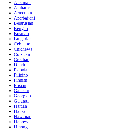
Albanian
Amharic
Armenian
Azerbaijani
Belarusian
Bengali
Bosnian
Bulgarian
Cebuano
Chichewa
Corsican
Croatian
Dutch
Estonian
Filipino
Finnish
Frisian
Galician
Georgian
Gujarati
Haitian
Hausa
Hawaiian
Hebrew
Hmong