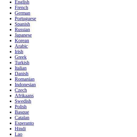
English
French
German
Portuguese
Spanish
Russian
Japanese
Korean
Arabic
Irish
Greek
Turkish
Italian
Danish
Romanian
Indonesian
Czech
Afrikaans
Swedish
Polish
Basque
Catalan
Esperanto
Hindi
Lao