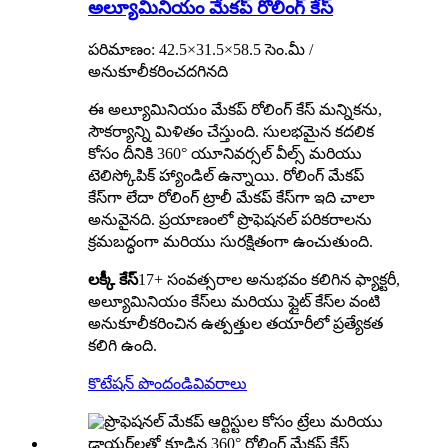
అల్యూమినియం మేకప్ రోలింగ్ కేస్
పరిమాణం: 42.5×31.5×58.5 సెం.మీ /
అనుకూలీకరించదగినది
ఈ అల్యూమినియం మేకప్ రోలింగ్ కేస్ మన్నికను,
సౌకర్యాన్ని మిళితం చేస్తుంది. సులభమైన కదలిక
కోసం దీనికి 360° యూనివర్సల్ వీల్స్ మరియు
టెలిస్కోపిక్ హ్యాండిల్ ఉన్నాయి. రోలింగ్ మేకప్
కేస్‌గా లేదా రోలింగ్ ట్రాలీ మేకప్ కేస్‌గా ఇది చాలా
అనువైనది. ప్రయాణంలో ప్రొఫెషనల్ పరికరాలను
క్రమబద్ధంగా మరియు సురక్షితంగా ఉంచుతుంది.
లక్కీ కేస్
17+ సంవత్సరాల అనుభవం కలిగిన ఫ్యాక్టరీ,
అల్యూమినియం కేస్‌లు మరియు ఫ్లైట్ కేస్‌ల వంటి
అనుకూలీకరించిన ఉత్పత్తుల తయారీలో ప్రత్యేకత
కలిగి ఉంది.
కొటేషన్ పొందండి
వివరాలు