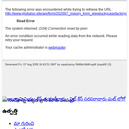
మీ సందేశాన్ని ఇక్కడ వ్రాసి మాకు పంపండి
ఉత్పత్తి
మా గురించి