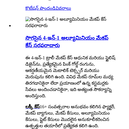
కొటేషన్ పొందండి
వివరాలు
సొగసైన 4-ఇన్-1 అల్యూమినియం మేకప్
కేస్ సరఫరాదారు
ఈ 4-ఇన్-1 ట్రాలీ మేకప్ కేస్ ఆధునిక మరియు స్టైలిష్
డిజైన్‌ను, ప్రత్యేకమైన పింక్ గోల్డ్ రంగును,
ఆకర్షణీయమైన మెటాలిక్ టెక్స్చర్ మరియు
మెరుపును కలిగి ఉంది. వివిధ మేకప్ రూమ్‌ల మధ్య
తిరగడానికైనా లేదా ప్రయాణంలో ఉన్న కస్టమర్లకు
సేవలు అందించడానికైనా, ఇది అత్యంత సౌకర్యాన్ని
అందిస్తుంది.
లక్కీ కేస్
16+ సంవత్సరాల అనుభవం కలిగిన ఫ్యాక్టరీ,
మేకప్ బ్యాగులు, మేకప్ కేసులు, అల్యూమినియం
కేసులు, ఫ్లైట్ కేసులు మొదలైన అనుకూలీకరించిన
ఉత్పత్తుల తయారీలో ప్రత్యేకత కలిగి ఉంది.