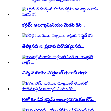
కస్టమ్ అల్యూమినియం మేకప్ కేస్...
తేలికైనది & ప్రభావ-నిరోధకమైనది...
చిన్న మరియు పోర్టబుల్ గులాబీ రంగు...
Eతో కూడిన కస్టమ్ అల్యూమినియం కేస్...