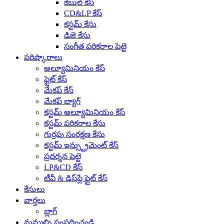
కేబుల్ కేస్
CD&LP కేస్
కస్టమ్ కేసు
డిజె కేసు
సంగీత పరికరాల పెట్టె
పరిష్కారాలు
అల్యూమినియం కేస్
ఫ్లైట్ కేస్
మేకప్ కేస్
మేకప్ బ్యాగ్
కస్టమ్ అల్యూమినియం కేస్
కస్టమ్ పరికరాల కేసు
గుర్రపు సంరక్షణ కేసు
కస్టమ్ ఇన్స్ట్రుమెంట్ కేస్
ప్రదర్శన పెట్టె
LP&CD కేస్
టీవీ & డిస్‌ప్లే ఫ్లైట్ కేస్
కేసులు
వార్తలు
బ్లాగ్
మమ్మల్ని సంప్రదించండి