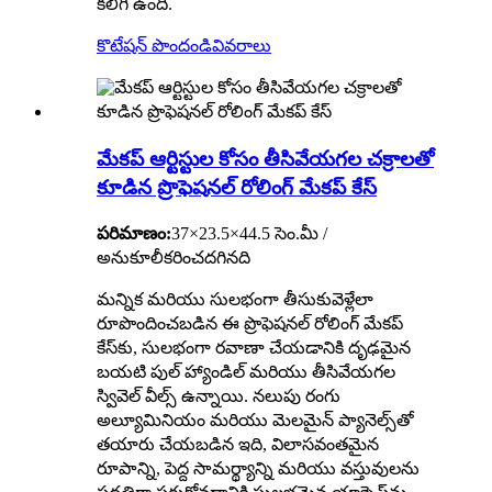
కలిగి ఉంది.
కొటేషన్ పొందండి
వివరాలు
మేకప్ ఆర్టిస్టుల కోసం తీసివేయగల చక్రాలతో
కూడిన ప్రొఫెషనల్ రోలింగ్ మేకప్ కేస్
పరిమాణం:
37×23.5×44.5 సెం.మీ /
అనుకూలీకరించదగినది
మన్నిక మరియు సులభంగా తీసుకువెళ్లేలా
రూపొందించబడిన ఈ ప్రొఫెషనల్ రోలింగ్ మేకప్
కేస్‌కు, సులభంగా రవాణా చేయడానికి దృఢమైన
బయటి పుల్ హ్యాండిల్ మరియు తీసివేయగల
స్వివెల్ వీల్స్ ఉన్నాయి. నలుపు రంగు
అల్యూమినియం మరియు మెలమైన్ ప్యానెల్స్‌తో
తయారు చేయబడిన ఇది, విలాసవంతమైన
రూపాన్ని, పెద్ద సామర్థ్యాన్ని మరియు వస్తువులను