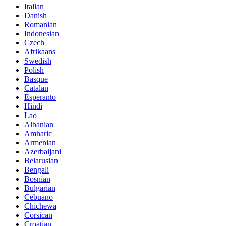
Italian
Danish
Romanian
Indonesian
Czech
Afrikaans
Swedish
Polish
Basque
Catalan
Esperanto
Hindi
Lao
Albanian
Amharic
Armenian
Azerbaijani
Belarusian
Bengali
Bosnian
Bulgarian
Cebuano
Chichewa
Corsican
Croatian