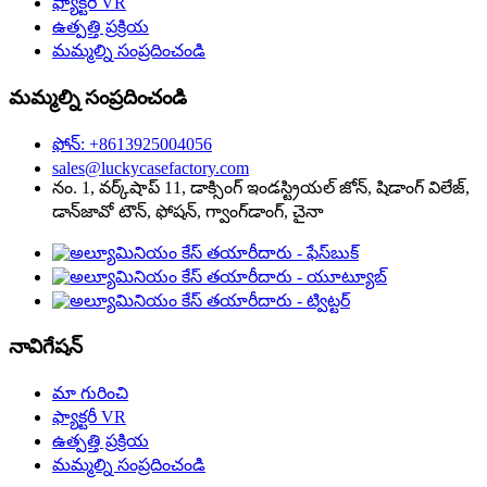
ఫ్యాక్టరీ VR
ఉత్పత్తి ప్రక్రియ
మమ్మల్ని సంప్రదించండి
మమ్మల్ని సంప్రదించండి
ఫోన్: +8613925004056
sales@luckycasefactory.com
నం. 1, వర్క్‌షాప్ 11, డాక్సింగ్ ఇండస్ట్రియల్ జోన్, షిడాంగ్ విలేజ్,
డాన్‌జావో టౌన్, ఫోషన్, గ్వాంగ్‌డాంగ్, చైనా
నావిగేషన్
మా గురించి
ఫ్యాక్టరీ VR
ఉత్పత్తి ప్రక్రియ
మమ్మల్ని సంప్రదించండి