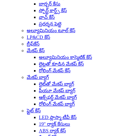
బార్బర్ కేసు
స్పోర్ట్ కార్డ్స్ కేస్
వాచ్ కేస్
ప్రదర్శన పెట్టె
అల్యూమినియం టూల్ కేస్
LP&CD కేస్
బ్రీఫ్‌కేస్
మేకప్ కేస్
అల్యూమినియం కాస్మెటిక్ కేస్
లైట్లతో కూడిన మేకప్ కేస్
రోలింగ్ మేకప్ కేస్
మేకప్ బ్యాగ్
లైట్‌తో మేకప్ బ్యాగ్
పీయూ మేకప్ బ్యాగ్
ఆక్స్‌ఫర్డ్ మేకప్ బ్యాగ్
రోలింగ్ మేకప్ బ్యాగ్
ఫ్లైట్ కేస్
LED ప్లాస్మా టీవీ కేస్
19″ ర్యాక్ కేసులు
ABS ర్యాక్ కేస్