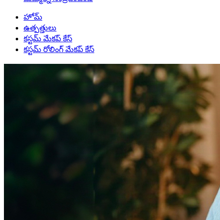
హోమ్
ఉత్పత్తులు
కస్టమ్ మేకప్ కేస్
కస్టమ్ రోలింగ్ మేకప్ కేస్