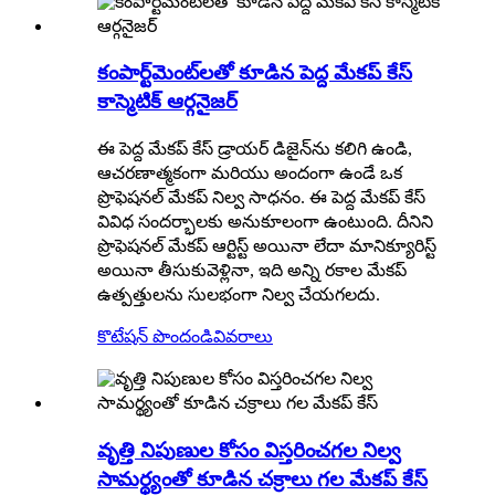
కంపార్ట్‌మెంట్‌లతో కూడిన పెద్ద మేకప్ కేస్
కాస్మెటిక్ ఆర్గనైజర్
ఈ పెద్ద మేకప్ కేస్ డ్రాయర్ డిజైన్‌ను కలిగి ఉండి,
ఆచరణాత్మకంగా మరియు అందంగా ఉండే ఒక
ప్రొఫెషనల్ మేకప్ నిల్వ సాధనం. ఈ పెద్ద మేకప్ కేస్
వివిధ సందర్భాలకు అనుకూలంగా ఉంటుంది. దీనిని
ప్రొఫెషనల్ మేకప్ ఆర్టిస్ట్ అయినా లేదా మానిక్యూరిస్ట్
అయినా తీసుకువెళ్లినా, ఇది అన్ని రకాల మేకప్
ఉత్పత్తులను సులభంగా నిల్వ చేయగలదు.
కొటేషన్ పొందండి
వివరాలు
వృత్తి నిపుణుల కోసం విస్తరించగల నిల్వ
సామర్థ్యంతో కూడిన చక్రాలు గల మేకప్ కేస్