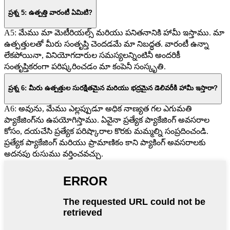
ప్రశ్న 5: ఉత్పత్తి వారంటీ ఏమిటి?
A5: మేము మా మెటీరియల్స్ మరియు పనితనానికి హామీ ఇస్తాము. మా
ఉత్పత్తులతో మీరు సంతృప్తి చెందడమే మా నిబద్ధత. వారంటీ ఉన్నా
లేకపోయినా, వినియోగదారుల సమస్యలన్నింటినీ అందరికీ
సంతృప్తికరంగా పరిష్కరించడం మా కంపెనీ సంస్కృతి.
ప్రశ్న 6: మీరు ఉత్పత్తుల సురక్షితమైన మరియు భద్రమైన డెలివరీకి హామీ ఇస్తారా?
A6: అవును, మేము ఎల్లప్పుడూ అధిక నాణ్యత గల ఎగుమతి
ప్యాకేజింగ్‌ను ఉపయోగిస్తాము. ఏవైనా ప్రత్యేక ప్యాకేజింగ్ అవసరాల
కోసం, దయచేసి ప్రత్యేక పరిష్కారాల కొరకు మమ్మల్ని సంప్రదించండి.
ప్రత్యేక ప్యాకేజింగ్ మరియు ప్రామాణికం కాని ప్యాకింగ్ అవసరాలకు
అదనపు రుసుము వర్తించవచ్చు.